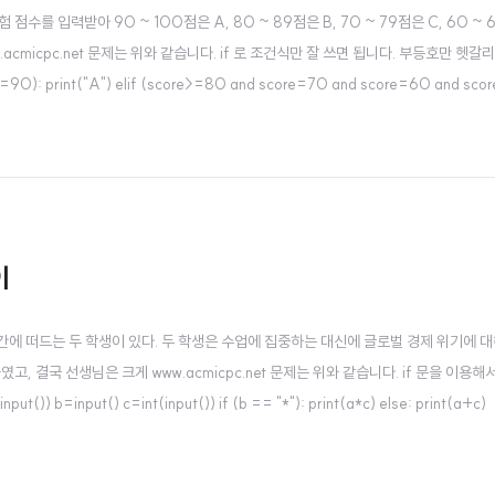
 시험 점수를 입력받아 90 ~ 100점은 A, 80 ~ 89점은 B, 70 ~ 79점은 C, 60 ~
cmicpc.net 문제는 위와 같습니다. if 로 조건식만 잘 쓰면 됩니다. 부등호만 헷갈
>=90): print("A") elif (score>=80 and score=70 and score=60 and scor
이
 수업 시간에 떠드는 두 학생이 있다. 두 학생은 수업에 집중하는 대신에 글로벌 경제 위기에 
, 결국 선생님은 크게 www.acmicpc.net 문제는 위와 같습니다. if 문을 이용해
b=input() c=int(input()) if (b == "*"): print(a*c) else: print(a+c)