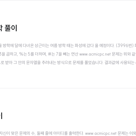
수학 풀이
 수학 겨울 방학에 달에 다녀온 상근이는 여름 방학 때는 화성에 갔다 올 예정이다. (3996번)
 곱하고, %는 5를 더하며, #는 7을 빼는 연산 www.acmicpc.net 문제는 위와 
로 받아 그 안의 문자열을 추려내는 방식으로 문제를 풀었습니다. 결과값에 사용되는 e
l 함수는 실행 가능한 문자열을 매개변수로 받아 실행한 결과값을 리턴해줍니다. 만약
 실수형..
이
 줄에 자신이 맞은 문제의 수, 둘째 줄에 아이디를 출력한다. www.acmicpc.net 문제는 이