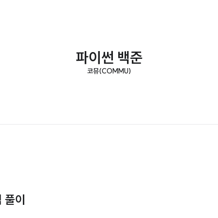
파이썬 백준
코뮤(COMMU)
적 풀이