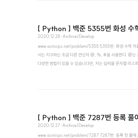
[ Python ] 백준 5355번 화성 
2020.12.28
·
Archive/Develop
www.acmicpc.net/problem/5355 5355번: 화성
서는 지구와는 조금 다른 연산자 @, %, #을 사용한다. @는 3을
다양한 방법이 있을 수 있습니다만, 저는 입력을 문자열 리스트
수는 파이썬에서 자료형을 변환할 때 쓰이는 함수입니다. eva
수로 전달해주는 데이터가 정수형이면 정수결과값을 리턴하고,
[ Python ] 백준 7287번 등록 풀
2020.12.27
·
Archive/Develop
www.acmicpc.net/problem/7287 7287번: 등록 첫