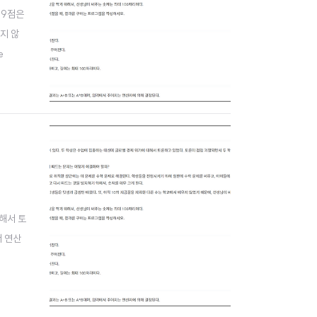
 69점은
리지 않
e
대해서 토
서 연산