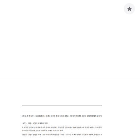
구
독
하
기