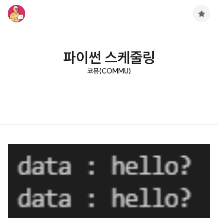
구
독
하
기
파이썬 스케줄링
코뮤(COMMU)