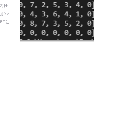
2)]+
j] > a
위 코드는