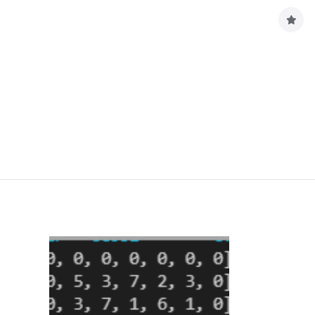
구
독
하
기