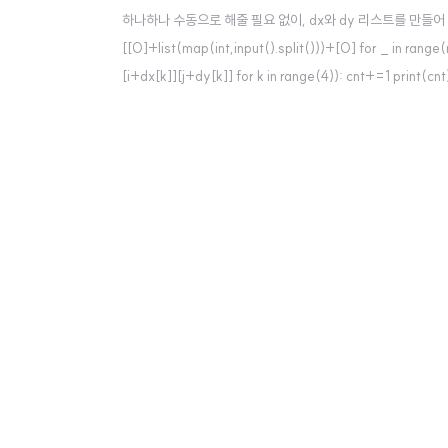
하나하나 수동으로 해줄 필요 없이, dx와 dy 리스트를 만들어 하면 편리하다.
[[0]+list(map(int,input().split()))+[0] for _ in range(n
[i+dx[k]][j+dy[k]] for k in range(4)): cnt+=1 pr
위 그림과 같은 리스트 배열에서 상하좌우 값보..