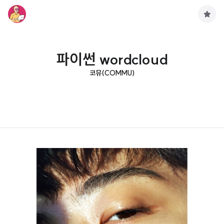
구
독
하
기
파이썬 wordcloud
코뮤(COMMU)