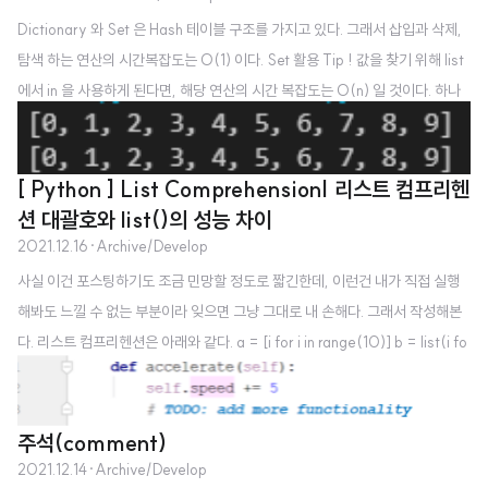
Dictionary 와 Set 은 Hash 테이블 구조를 가지고 있다. 그래서 삽입과 삭제,
탐색 하는 연산의 시간복잡도는 O(1) 이다. Set 활용 Tip ! 값을 찾기 위해 list
에서 in 을 사용하게 된다면, 해당 연산의 시간 복잡도는 O(n) 일 것이다. 하나
의 데이터를 찾기 위해 최대 데이터 개수 n 만큼 순회를 해야한다는 것인데, 이
를 set 을 이용하면 좋다! 간단한 테스트를 위해 주피터노트북을 활용했다. 아
래 예시는 list 를 하나하나 순회하면서 데이터를 찾는 것이다. 아래 예제는 총 7
[ Python ] List Comprehension| 리스트 컴프리헨
초의 실행시간을 가졌다. 반면 set 을 이용한 아래의 예제는 약 4초의 실행시간
션 대괄호와 list()의 성능 차이
을 가졌다. 이렇게 단순한 예제에서도 시간 차이가 꽤 나는 것을 확인할 수 있다.
2021.12.16
·
Archive/Develop
앞으로 리스트 내에서 in 연산을 통..
사실 이건 포스팅하기도 조금 민망할 정도로 짧긴한데, 이런건 내가 직접 실행
해봐도 느낄 수 없는 부분이라 잊으면 그냥 그대로 내 손해다. 그래서 작성해본
다. 리스트 컴프리헨션은 아래와 같다. a = [i for i in range(10)] b = list(i fo
r i in range(10)) print(a) print(b) 리스트 내에서 for 나 if 문을 쓰는 것이다.
코드를 살펴보면 a 와 b 둘 다 같은 동작을 하고 있다. 실행 결과도 동일하다. 그
렇지만 나는 앞으로 [식 for 변수 in 리스트] 의 형식을 써야겠다. 일단 둘은 같은
주석(comment)
동작을 하지만 성능이 대괄호를 사용하는게 더 좋다고 한다. 심지어 list 방식은
2021.12.14
·
Archive/Develop