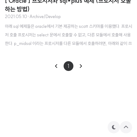
[ Oracle ] 프로시저와 sql*plus 예제 (프로시저 호출
하는 방법)
2021.05.10
·
Archive/Develop
아래 sql 예제들은 oracle에서 기본 제공하는 scott 스키마를 이용했다. 프로시
저 호출 프로시저는 select 문에서 호출할 수 없고, 다른 모듈에서 호출해 사용
한다. p_midsal 이라는 프로시저를 다른 모듈에서 호출하려면, 아래와 같이 쓰
면 된다. > begin p_midsal(3); end; / 또는 sql*plus 명령을 아래와 같이 써
서 호출할 수도 있다. > exec p_midsal(2); 우선 emp 와 동일한 내용을 가진
1
testemp 테이블을 만들고 컬럼을 추가하겠다. 프로시저 예제 -- CTAS 기법
으로 testemp 테이블을 만들고 컬럼 두개를 추가하시오. -- (grade number
(), sumsal number(10)) create table testemp as sel..
테
상
마
단