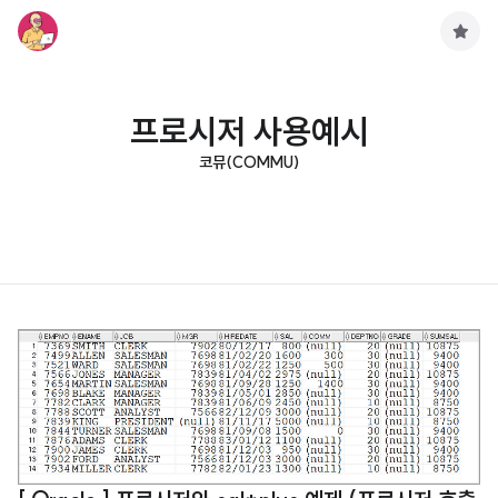
구
독
하
기
프로시저 사용예시
코뮤(COMMU)