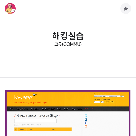
구
독
하
기
해킹실습
코뮤(COMMU)