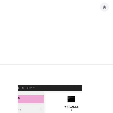
구
독
하
기