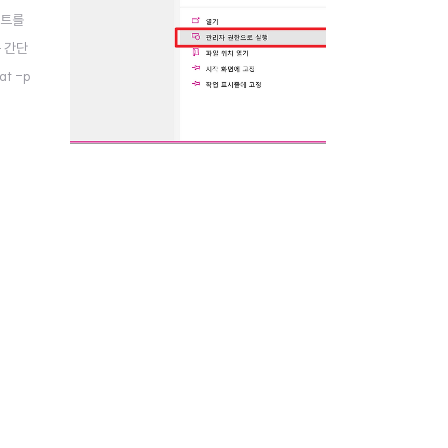
포트를
 간단
t -p
제로 죽