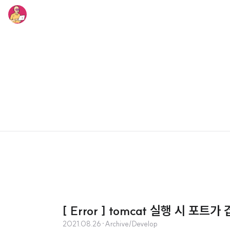
[ Error ] tomcat 실행 시 포트
2021.08.26
·
Archive/Develop