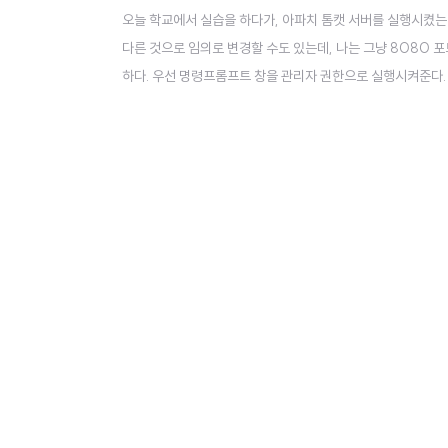
오늘 학교에서 실습을 하다가, 아파치 톰캣 서버를 실행시켰는
다른 것으로 임의로 변경할 수도 있는데, 나는 그냥 8080 
하다. 우선 명령프롬프트 창을 관리자 권한으로 실행시켜준다. 이
tcp -ano 그럼 이렇게 8080 포트를 쓰고 있는 프로세스의 p
여보자. taskkill /f /pid [pid 번호] 이렇게 하면, 8080 포트