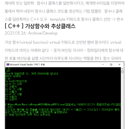
제네릭 또는 일반화 : 함수나 클래스를 일반화시키고, 매개변수타입을 지정하여
틀에서 찍어 내듯이 함수나 클래스 코드를 생산하는 기법 템플릿 : 함수나 클래
스를 일반화하는 C++ 도구 : template 키워드로 함수나 클래스 선언 -> 변수
[ C++ ] 가상함수와 추상클래스
나 매개 변수의 타입만 다르고, 코드 부분이 동일한 함수를 일반화시킨다. 제네
2021.05.26
·
Archive/Develop
릭 타입 : 일반화를 위한 데이터 타입 템플릿 선언 양식 template 또는 templa
가상 함수(virtual function) virtual 키워드로 선언된 멤버 함수이다. virtual
te 3개의 제네릭 타입을 가진 템플릿 선언 template 템플릿 사용예시 #includ
키워드의 의미는 아래와 같다. - 동적 바인딩 지시어 - 컴파일러에게 함수에 대
e using namespace std; template void myswap(T& a, T& b) { T tmp;
한 호출 바인딩을 실행 시간까지 미루도록 지시하는 역할을 한다. 함수 오버라
tmp = a; a = b; b = tmp; } int main() { int a = 4, b = 6..
이딩(function overriding) 파생 클래스에서 기본 클래스의 가상 함수와 동일
한 이름의 함수 선언 - 기본 클래스의 가상함수의 존재감을 상실시킨다. - 파생
클래스에서 오버라이딩한 함수가 호출되도록 동적 바인딩 - 함수 재정의라고도
부른다. - 다형성의 한 종류이다. 오버로딩 : 같은 클래스 내에서 이름이 같은
것. 추상 클래스 추상 클래스를 얘기하기 전에, 순수 가상함수를 먼저 설명해보
겠다. 순수 가상 함수 함수의 코드가 없고, 선언만 ..