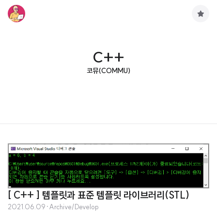
구
독
하
기
C++
코뮤(COMMU)
[ C++ ] 템플릿과 표준 템플릿 라이브러리(STL)
2021.06.09
·
Archive/Develop