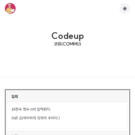
구
독
하
기
Codeup
코뮤(COMMU)