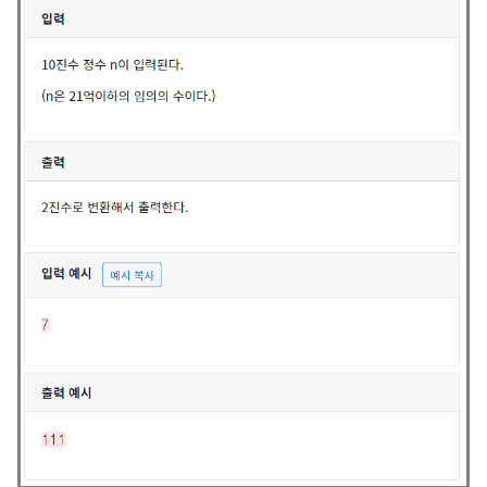
잘 codeup.kr [ 풀이 ] print(bin(int(input()))[2:])