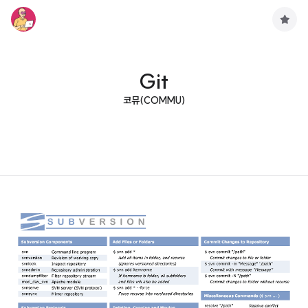
구
독
하
기
Git
코뮤(COMMU)