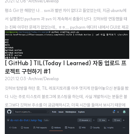
2021.12.08
·
Archive/Develop
평소 Git 만 해왔던 나.... svn과 별반 차이 없다고 들었었는데, 지금 ubuntu에
서 실행중인 pycharm 과 svn 이 계속해서 충돌이 난다. 깃허브랑 연동했을 때
는 진짜 아무런 문제가 없었는데,, ㅎㅎ,,, pycharm 에디터 내에서 GUI로 제공
되는 commit 은 fail 만 주구장창나서 결국 GUI를 포기했다. 역시 터미널이 최
고다. svn checkout [svn경로] [저장디렉토리] svn add . 근데 이게 파이참에
서 수정해서 그런건지, 최신 버전이라서 기능이 바뀐건지는 모르겠지만 자동으
로 add 가 되어있다. svn commit -m "커밋메시지" 깃허브에는 push 를 따로
[ GitHub ] TIL(Today I Learned) 자동 업로드 프
해줘야 원격 저장소와 연동이 되었는데, svn 에서는 그런걸 건너뛰고 commit
로젝트 구현하기 #1
만 해줘도 된다...
2021.12.03
·
Archive/Develop
깃허브 탐방을 하던 중, TIL 레포지토리를 아주 멋지게 만들어놓으신 분들을 봤
다. 나는 주로 티스토리 블로그에 포스팅을 하는데, 사실 개발하시는 분들은 블
로그보다 깃허브 주소를 더 궁금해하시고, 더욱 시간을 들여서 보시기 때문에
어떻게 하면 티스토리 포스팅을 하면서도 깃허브와 연동을 시킬 수 있을까 고민
했다. 그렇다고 이제부터 깃에 공부한 것들을 올리기도 귀찮고, 글을 쓸 때마다
하나하나 복붙하는건 너무 비효율적인 것 같아 더욱 싫었다. 그러던 도중에 CI/