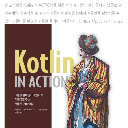
본 포스팅은 Kotlin IN ACTION을 읽은 후의 정리본입니다. 문제 시 댓글로 남
겨주세요. 함수와 변수 실습에 사용되는 환경은 웹에서 코틀린을 실행시킬 수
있게 만들어둔 환경인 코틀린 플레이그라운드이다. https://play.kotlinlang.o
rg/#eyJ2ZXJzaW9uIjoiMS41LjMxIiwicGxhdGZvcm0iOiJqYXZhIiw
iYXJncyI6IiIsIm5vbmVNYXJrZXJzIjp0cnVlLCJ0aGVtZSI6ImlkZW
EiLCJjb2RlIjoiLyoqXG4gKiBZb3UgY2FuIGVkaXQsIHJ1biwgYW5kIH
NoYXJlIHRoaXMgY29kZS4gXG4gKiBwbGF5LmtvdGxpbmxhbmcu
b3JnIFxuICovXG5cbmZ1biBtYWluKCkge1xuICA..