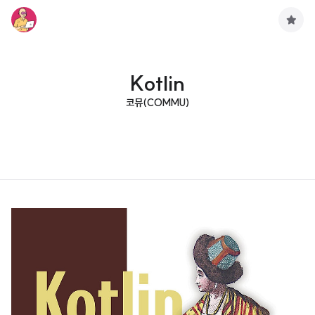
구
독
하
기
Kotlin
코뮤(COMMU)