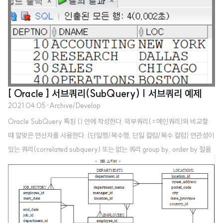
d.department_id, d.department_name, d.manager_id having coun
t..
[ Oracle ] 서브쿼리(SubQuery) | 서브쿼리 예제
2021.04.05
·
Archive/Develop
Oracle SubQuery 특징 () 안에 작성한다. 외부쿼리(=메인쿼리)와 비교할
때 알맞은 연산자를 사용한다. (단일행/복수행, 단일 컬럼/복수 컬럼) 연관성이
있는 쿼리(correlated subquery) 또는 없는 쿼리 group by, order by 절을
제외하고 모든 절에 사용 가능하다. 복수행이 리턴될 때 all : 서브 쿼리 리턴 값
중 최대값 Scott 스키마를 활용한 Subquery 활용 문제 : 부서명이 'SALES'
인 사원의 사번과 이름은? select e..