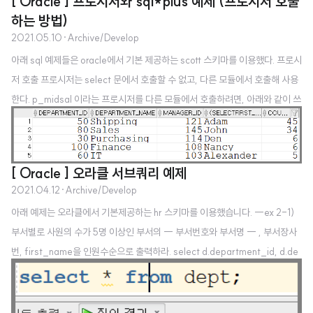
[ Oracle ] 프로시저와 sql*plus 예제 (프로시저 호출
하는 방법)
2021.05.10
·
Archive/Develop
아래 sql 예제들은 oracle에서 기본 제공하는 scott 스키마를 이용했다. 프로시
저 호출 프로시저는 select 문에서 호출할 수 없고, 다른 모듈에서 호출해 사용
한다. p_midsal 이라는 프로시저를 다른 모듈에서 호출하려면, 아래와 같이 쓰
면 된다. > begin p_midsal(3); end; / 또는 sql*plus 명령을 아래와 같이 써
서 호출할 수도 있다. > exec p_midsal(2); 우선 emp 와 동일한 내용을 가진
testemp 테이블을 만들고 컬럼을 추가하겠다. 프로시저 예제 -- CTAS 기법
[ Oracle ] 오라클 서브쿼리 예제
으로 testemp 테이블을 만들고 컬럼 두개를 추가하시오. -- (grade number
2021.04.12
·
Archive/Develop
(), sumsal number(10)) create table testemp as sel..
아래 예제는 오라클에서 기본제공하는 hr 스키마를 이용했습니다. --ex 2-1)
부서별로 사원의 수가 5명 이상인 부서의 -- 부서번호와 부서명 -- , 부서장사
번, first_name을 인원수순으로 출력하라. select d.department_id, d.de
partment_name, d.manager_id, (select first_name from employee
s where d.manager_id = employee_id ), count(*) from departments
d join employees e on d.department_id = e.department_id group by