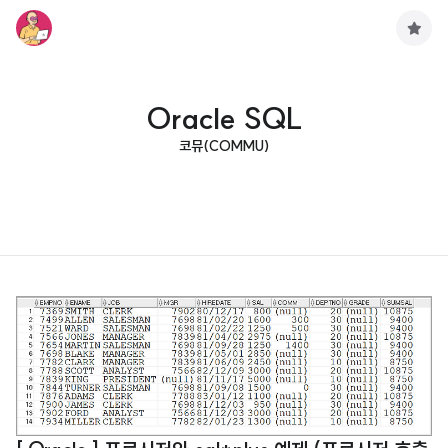
구
독
하
기
Oracle SQL
코뮤(COMMU)