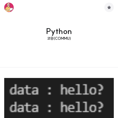
구
독
하
기
Python
코뮤(COMMU)