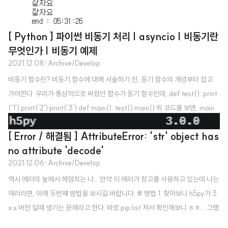
[ Python ] 파이썬 비동기 처리 | asyncio | 비동기란
무엇인가 | 비동기 예제
2021.12.08
·
Archive/Develop
비동기 함수란? 비동기 함수에 대해 서술하기 전, 동기 함수의 개념부터 잡고
가야한다. 우리가 통상적으로 써왔던 함수가 동기 함수인데, def test(): print
('1') print('2') print('3') def main(): test() main() 위 코드를 보면, main
함수는 test를 실행하고, 1,2,3 이 순서대로 출력된 이후 종료된다. main 함수
[ Error / 해결됨 ] AttributeError: 'str' object has
는 test 함수가 종료될 때까지 기다리는 것이다. 너무 당연한 말 같다. 근데 만
no attribute 'decode'
약, main 이 test 함수가 1,2,3을 출력하는 동안에 처리해야하는 일이 있다면
2021.12.06
·
Archive/Develop
어떻게 해야할까? 예시는 이렇지만, 만약 엄청나게 많은 데이터를 출력해야하
역시 에러의 늪에서 헤엄치는 나... 만약 이 에러가 장고를 사용하고 있는데 나는
는 상황이라면? 마냥 test 함수가 종료되어 정상적으로 return 되기만을 기다
에러라면, 아래 두번째 방법을 보시길 바랍니다. # 방법 1. 찾아보니 h5py가 3.
리는 것은..
x.x 버전 일때 생기는 문제라고 한다. 바로 pip list 쳐서 확인해보니 ㅎㅎ... 그랬
다. 다운그레이드 해주면 된다. pip install h5py==2.10.0 --force-reinstal