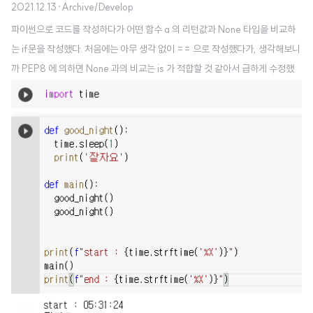
2021.12.13
·
Archive/Develop
파이썬으로 코드를 작성하다가 어떤 함수 a 의 리턴값과 None 타입을 비교하
는 if문을 작성했다. 처음에는 아무 생각 없이 == 으로 작성했다가, 생각해보니
까 PEP8 에 의하면 None 과의 비교는 is 가 적합할 것 같아서 급하게 수정했
다. 근데 왜 바꿔야하는지, 더 나아가 == 이나 != 연산자가 이미 있는데 왜 is
와 is not이 있어야하는건지 궁금해서 좀 서칭을 해봤다. 우선 아래 코드를 실행
해보자. 아주 간단하다. print(3 == 3.0) print(3 is 3.0) 실행 결과는 True
와 False. 분명 동일한 역할을 하는 연산자 같은데, 왜 두 개의 연산 결과가 다른
걸까? 일단 == 과 != 는 값 자체를 비교하고, is 와 is not은 객체를 비교한다.
3과 3.0은 어쨌..