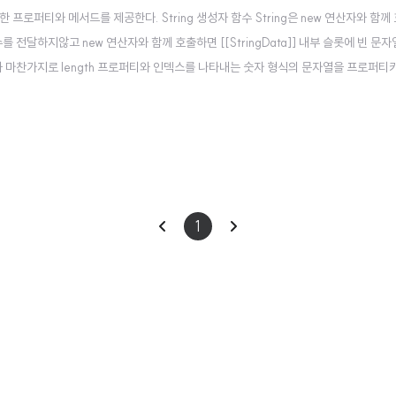
 프로퍼티와 메서드를 제공한다. String 생성자 함수 String은 new 연산자와 함께
인수를 전달하지않고 new 연산자와 함께 호출하면 [[StringData]] 내부 슬롯에 빈 문
 배열과 마찬가지로 length 프로퍼티와 인덱스를 나타내는 숫자 형식의 문자열을 프로퍼티키
gth 프로퍼티 문자열의 문자 개수를 반환한다. 'Hello'.length; // 5 String 
이
다
1
전
음