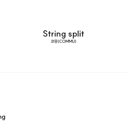
String split
코뮤(COMMU)
ng