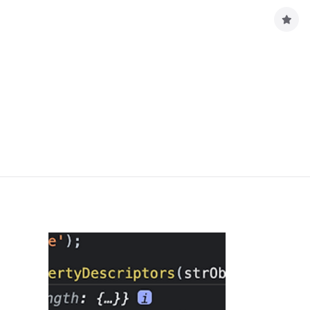
구
독
하
기