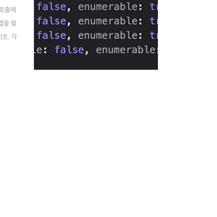
 호출해
자열을 할
로, 각
메서드 S