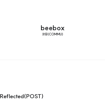
beebox
코뮤(COMMU)
 Reflected(POST)