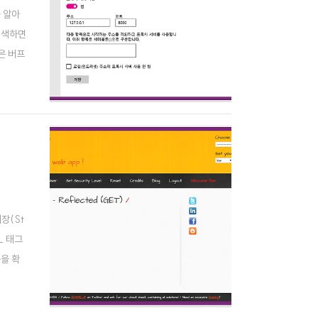
 알아
검색하면
은 버프
로, 프록
장(St
L 태그
용을 확
태그의