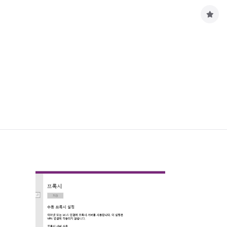
구
독
하
기