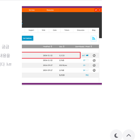
, 궁금
 내용을
 htt
웹 애플리
테
상