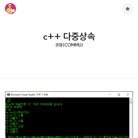
구
독
하
기
c++ 다중상속
코뮤(COMMU)