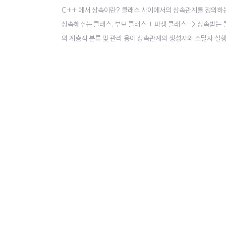
C++ 에서 상속이란? 클래스 사이에서의 상속관계를 정의하는 
상속해주는 클래스. 부모 클래스 + 파생 클래스 -> 상속받는 클
의 계층적 분류 및 관리 용이 상속관계의 생성자와 소멸자 실행
모두 실행되나요? 답 1: 네 둘 다 실행됩니다. 질문 2: 파생
생성자가 먼저 실행됩니다. #include using namespace std; 