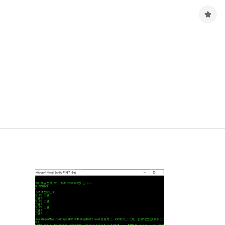
구
독
하
기