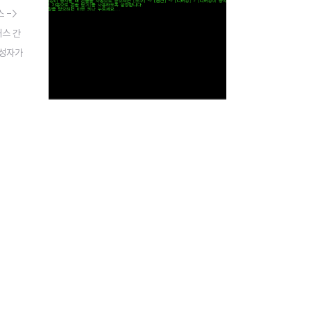
 ->
래스 간
생성자가
클래스의