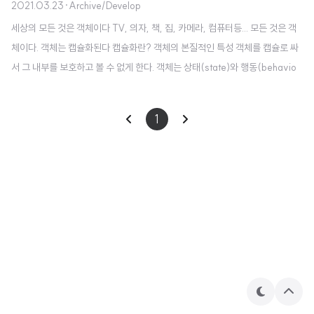
2021.03.23
·
Archive/Develop
세상의 모든 것은 객체이다 TV, 의자, 책, 집, 카메라, 컴퓨터등... 모든 것은 객
체이다. 객체는 캡슐화된다 캡슐화란? 객체의 본질적인 특성 객체를 캡슐로 싸
서 그 내부를 보호하고 볼 수 없게 한다. 객체는 상태(state)와 행동(behavio
r)으로 구성된다 TV 객체 사례 상태 on/off 속성, 채널, 음량 행동 켜기, 끄기,
음량 줄이기, 채널 변경하기 C++ 클래스와 C++ 객체 클래스 객체를 만들어
1
내기 위해 정의된 설계도, 틀 클래스는 객체가 아니다. 실체도 아니다. 클래스 내
부에는 멤버변수와 멤버 함수를 선언할 수 있다. 객체 객체는 생성될 때 클래스
의 모양을 그대로 가지고 탄생된다. 멤버변수와 멤버함수로 구성한다. 메모리에
생성되어 실체(instance)라고도 부른다. 하나의 클래스..
테
상
마
단