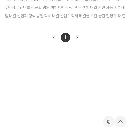
포인터로 멤버를 접근할 경우 객체포인터 -> 멤버 객체 배열 선언 가능 기본타
입 배열 선언과 형식 동일 객체 배열 선언 1. 객체 배열을 위한 공간 할당 2. 배열
의 각 원소 객체마다 생성자 실행 매개변수 있는 생성자를 호출할 수 없다. 배열
소멸 배열의 각 객체마다 소멸자 호출. 생성의 반대순으로 소멸된다. class Circ
1
le { int radius; public: Circle() { radius = 1; } Circle(int r) { radius = r; }
void setRadius(int r) { radius = r; } double getArea(); }; double Circl
e::getArea() { retu..
테
상
마
단