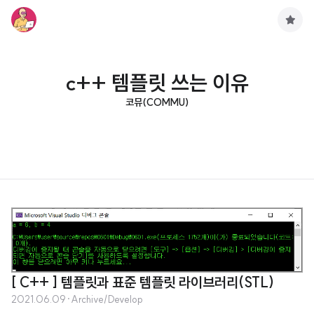
구
독
하
기
c++ 템플릿 쓰는 이유
코뮤(COMMU)
[ C++ ] 템플릿과 표준 템플릿 라이브러리(STL)
2021.06.09
·
Archive/Develop