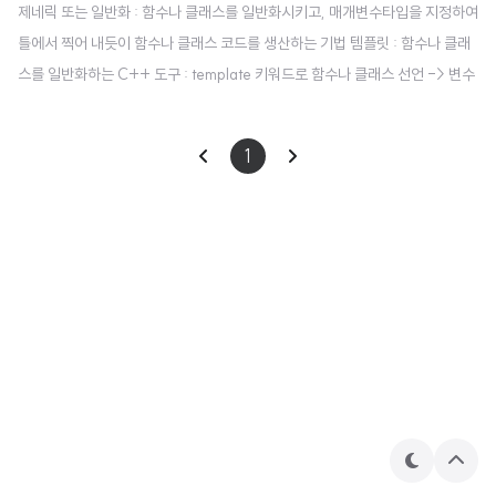
제네릭 또는 일반화 : 함수나 클래스를 일반화시키고, 매개변수타입을 지정하여
틀에서 찍어 내듯이 함수나 클래스 코드를 생산하는 기법 템플릿 : 함수나 클래
스를 일반화하는 C++ 도구 : template 키워드로 함수나 클래스 선언 -> 변수
나 매개 변수의 타입만 다르고, 코드 부분이 동일한 함수를 일반화시킨다. 제네
릭 타입 : 일반화를 위한 데이터 타입 템플릿 선언 양식 template 또는 templa
1
te 3개의 제네릭 타입을 가진 템플릿 선언 template 템플릿 사용예시 #includ
e using namespace std; template void myswap(T& a, T& b) { T tmp;
tmp = a; a = b; b = tmp; } int main() { int a = 4, b = 6..
테
상
마
단