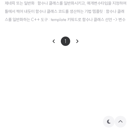
제네릭 또는 일반화 : 함수나 클래스를 일반화시키고, 매개변수타입을 지정하여
틀에서 찍어 내듯이 함수나 클래스 코드를 생산하는 기법 템플릿 : 함수나 클래
스를 일반화하는 C++ 도구 : template 키워드로 함수나 클래스 선언 -> 변수
나 매개 변수의 타입만 다르고, 코드 부분이 동일한 함수를 일반화시킨다. 제네
릭 타입 : 일반화를 위한 데이터 타입 템플릿 선언 양식 template 또는 templa
1
te 3개의 제네릭 타입을 가진 템플릿 선언 template 템플릿 사용예시 #includ
e using namespace std; template void myswap(T& a, T& b) { T tmp;
tmp = a; a = b; b = tmp; } int main() { int a = 4, b = 6..
테
상
마
단