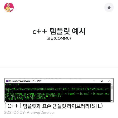
구
독
하
기
c++ 템플릿 예시
코뮤(COMMU)
[ C++ ] 템플릿과 표준 템플릿 라이브러리(STL)
2021.06.09
·
Archive/Develop