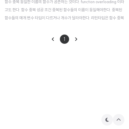
함수 중복 동일한 이름의 함수가 공존하는 것이다. function overloading 이라
고도 한다. 함수 중복 성공 조건 중복된 함수들의 이름이 동일해야한다. 중복된
함수들의 매개 변수 타입이 다르거나 개수가 달라야한다. 리턴타입은 함수 중복
과 무관하다. 오버로딩 예시 #include #include using namespace std; int
big(int a, int b) { if (a > b) { return a; } else { return b; } } int big(int a[],
1
int size) { int res = a[0]; for (int i = 1; i < size; i++) { if (res < a[i]) { re
s = a[i]; } return res; } } int main()..
테
상
마
단