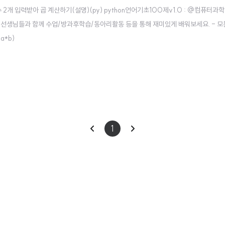
 실수 2개 입력받아 곱 계산하기(설명)(py) python언어기초100제v1.0 : @컴퓨터과
)선생님들과 함께 수업/방과후학습/동아리활동 등을 통해 재미있게 배워보세요. - 모
(a*b)
이
다
1
전
음