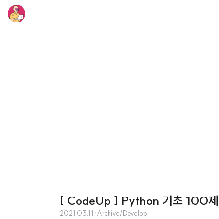
[ CodeUp ] Python 기초 100제
2021.03.11
·
Archive/Develop