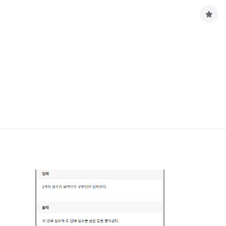
구
독
하
기