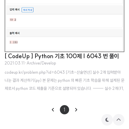
[ CodeUp ] Python 기초 100제 | 6043 번 풀이
2021.03.11
·
Archive/Develop
codeup.kr/problem.php?id=6043 [기초-산술연산] 실수 2개 입력받아
나눈 결과 계산하기(py) 본 문제는 python 의 빠른 기초 학습을 위해 설계된 문
제로서 python 코드 제출을 기준으로 설명되어 있습니다. ------ 실수 2개(f1,
f2)를 입력받아 f1 을 f2 로 나눈 값을 출력해보자. 이 때 소숫점 codeup.kr [
풀이 ] a,b= map(float,input().split()) print('%.3f' %round(a/b,3))
1
테
상
마
단