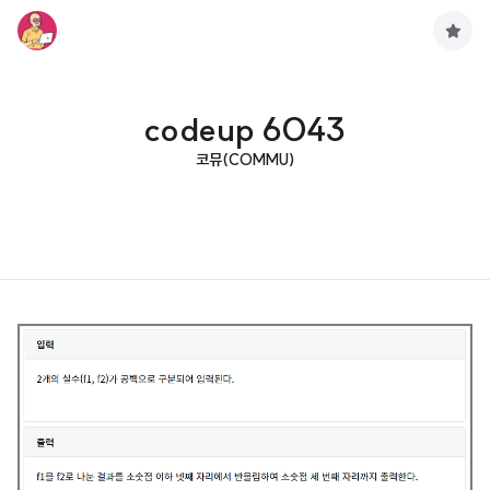
구
독
하
기
codeup 6043
코뮤(COMMU)