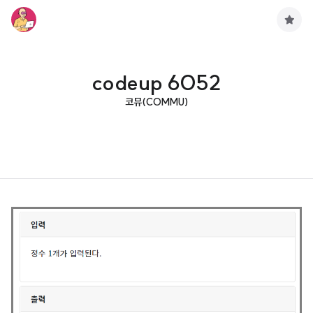
구
독
하
기
codeup 6052
코뮤(COMMU)