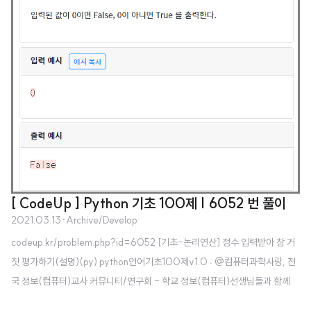
[ CodeUp ] Python 기초 100제 | 6052 번 풀이
2021.03.13
·
Archive/Develop
codeup.kr/problem.php?id=6052 [기초-논리연산] 정수 입력받아 참 거
짓 평가하기(설명)(py) python언어기초100제v1.0 : @컴퓨터과학사랑, 전
국 정보(컴퓨터)교사 커뮤니티/연구회 - 학교 정보(컴퓨터)선생님들과 함께
수업/방과후학습/동아리활동 등을 통해 재미있게 배워보세요. - 모든 내용 co