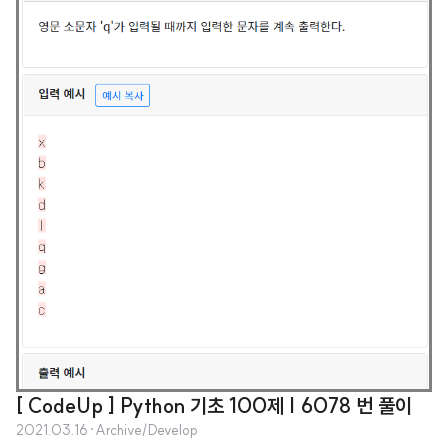
[ CodeUp ] Python 기초 100제 | 6078 번 풀이
2021.03.16
·
Archive/Develop