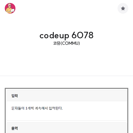
구
독
하
기
codeup 6078
코뮤(COMMU)