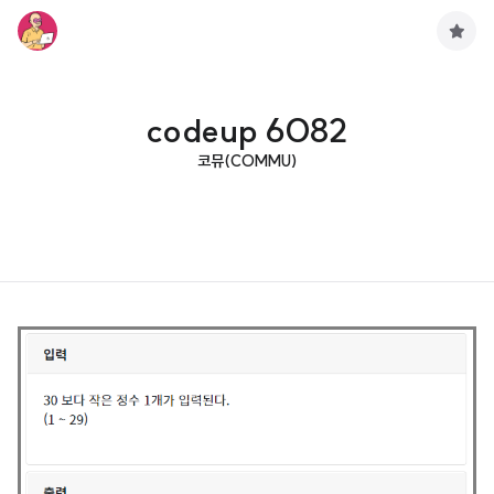
구
독
하
기
codeup 6082
코뮤(COMMU)