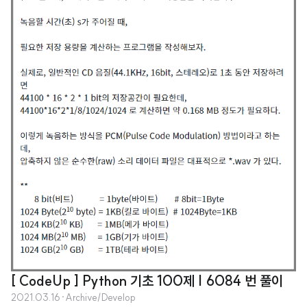
[ CodeUp ] Python 기초 100제 | 6084 번 풀이
2021.03.16
·
Archive/Develop