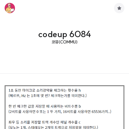
구
독
하
기
codeup 6084
코뮤(COMMU)