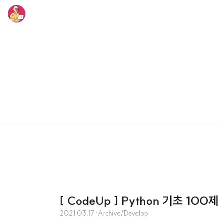
[ CodeUp ] Python 기초 100제
2021.03.17
·
Archive/Develop