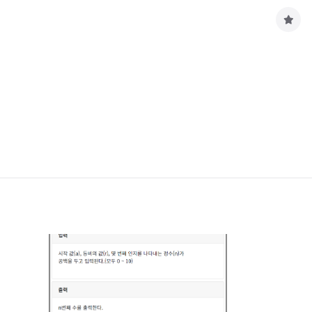
구
독
하
기