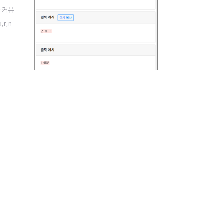
사 커뮤
r,n =