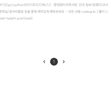
 나열하기2(py) python언어기초100제v1.0 : @컴퓨터과학사랑, 전국 정보(컴퓨터)교
동아리활동 등을 통해 재미있게 배워보세요. - 모든 내용 codeup.kr [ 풀이 ] a,
otal=total*r print(total)
이
다
1
전
음