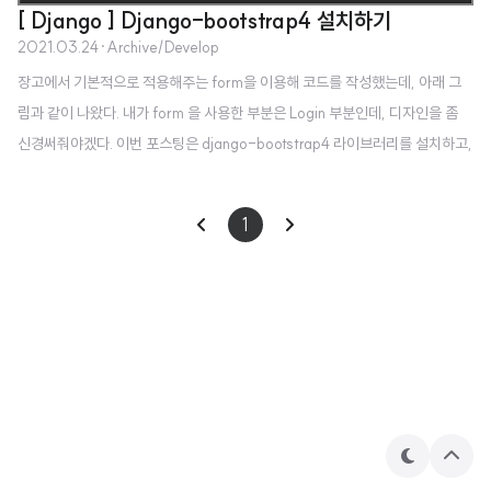
[ Django ] Django-bootstrap4 설치하기
2021.03.24
·
Archive/Develop
장고에서 기본적으로 적용해주는 form을 이용해 코드를 작성했는데, 아래 그
림과 같이 나왔다. 내가 form 을 사용한 부분은 Login 부분인데, 디자인을 좀
신경써줘야겠다. 이번 포스팅은 django-bootstrap4 라이브러리를 설치하고,
사용하는 방법에 대해서 다뤄보겠다. django-bootstrap4.readthedocs.io/
en/latest/installation.html Installation — django-bootstrap4 2.0.2 d
1
ocumentation © Copyright 2020, Dylan Verheul Revision 8c7d5e3
c. django-bootstrap4.readthedocs.io 위 링크로 들어가면, 더 자세한 설명
이 나와있으니 참고하면 좋을 것 같다. ..
테
상
마
단