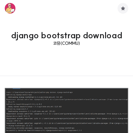
구
독
하
기
django bootstrap download
코뮤(COMMU)