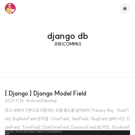
구
독
하
기
django db
코뮤(COMMU)
[ Django ] Django Model Field
2021.11.16
·
Archive/Develop
장고 내에서 기본으로 지원되는 모델 필드를 알아보자. Primary Key : AutoFi
eld, BigAutoField 문자열 : CharField, TextField, SlugField 날짜/시간: D
ateField, TimeField, DateTimeField, DurationField 참/거짓 : BooleanF