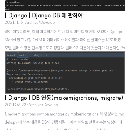
ield, NullBooleanField 숫자 : IntegerField, SmallIntegerField, PositiveI
ntegerField, PositiveSmallIntegerField, BigIntegerField, DecimalFiel
[ Django ] Django DB 에 관하여
d, FloatField 파일 : BinaryField, FileField, ImageField, FilePathField
2021.11.16
·
Archive/Develop
이메일 : EmailF..
많이 해봤더라도, 아직 미숙하기에 한번 더 리마인드 해야할 것 같다. Django
Model 장고 내장 ORM 데이터베이스 테이블과 파이썬 클래스를 1:1로 매핑.
모델 클래스 명은 단수형으로 지정한다. 클래스기때문에 첫글자가 대문자인 Pa
scalCase 네이밍 규칙을 따라야한다. 매핑되는 모델 클래스는 DB 테이블 필
드 내역이 일치해야한다. 모델을 만들기 전에 서비스에 맞는 DB 설계과정이 들
어가야한다. 모델을 개발할때는 아래의 순서를 따르면 된다. 1. 모델 클래스 작성
2. 마이그레이션 파일 생성. 3. 마이그레이트 4. 모델활용 만약 이미 DB 가 구축
되어 있다면, inspectdb 명령어를 이용하여 데이터베이스로부터 모델 클래스
소스를 생성할 수도 있다. DB 테이블명은 "앱이름_모델명" 으로 ..
[ Django ] DB 연동(makemigrations, migrate)
2021.03.22
·
Archive/Develop
1. makemigrations python manage.py makemigrations 위 명령어는 mo
dels.py 에 쓰는 내용을 DB와 연동시킬 파이썬 파일로 만들어주는 명령어 이