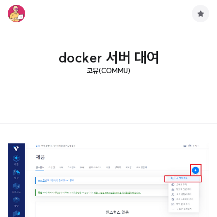
구
독
하
기
docker 서버 대여
코뮤(COMMU)