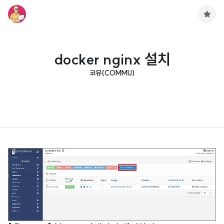
구
독
하
기
docker nginx 설치
코뮤(COMMU)