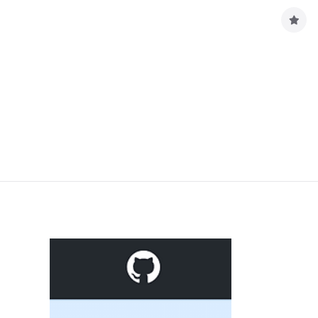
구
독
하
기