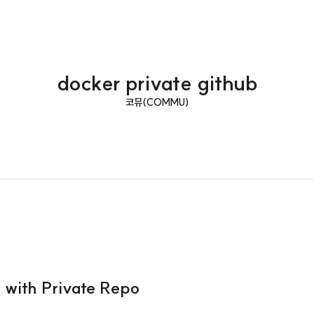
docker private github
코뮤(COMMU)
 with Private Repo