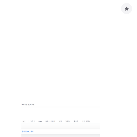
구
독
하
기