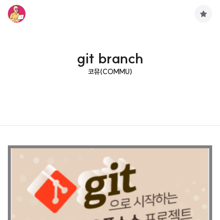
구
독
하
기
git branch
코뮤(COMMU)