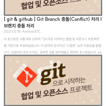
[ git & github ] Git Branch 충돌(Conflict) 처리 |
브랜치 충돌 처리
2021.02.18
·
Archive/ETC
이 포스팅은 구름 에듀 강좌의 "Git으로 시작하는 협업 및 오픈소스 프로젝트"
를 기반으로 작성되었습니다. 이 강의의 강사이신 "나동빈" 님의 자료임을 밝힙
니다. 상업적인 의도가 아닌, 공부한 것을 정리해놓는 목적의 포스팅입니다. ed
u.goorm.io/learn/lecture/11528/git으로-시작하는-협업-및-오픈소스-
프로젝트/info 구름EDU - 모두를 위한 맞춤형 IT교육 구름EDU는 모두를 위
한 맞춤형 IT교육 플랫폼입니다. 개인/학교/기업 및 기관 별 최적화된 IT교육
솔루션을 경험해보세요. 기초부터 실무 프로그래밍 교육, 전국 초중고/대학교
온라인 강의, 기업/ edu.goorm.io ndb796.tistory.com/ 안경잡이개발자 프
로그래밍 강의를 진행하는 공간입니다. ndb796..