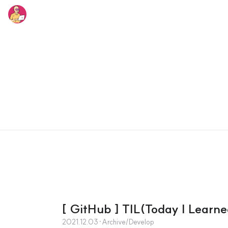
[ GitHub ] TIL(Today I L
2021.12.03
·
Archive/Develop