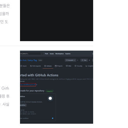
 분들은
 있을까
던 도
 서버를
 Gith
크롤링 후
다. 사실