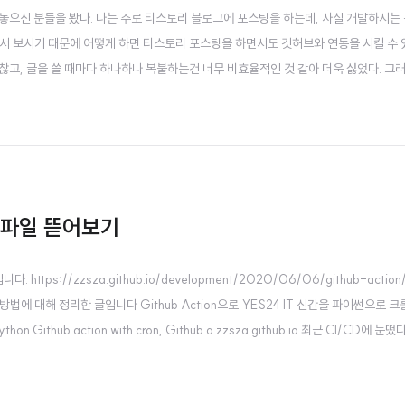
어놓으신 분들을 봤다. 나는 주로 티스토리 블로그에 포스팅을 하는데, 사실 개발하시는
서 보시기 때문에 어떻게 하면 티스토리 포스팅을 하면서도 깃허브와 연동을 시킬 수
고, 글을 쓸 때마다 하나하나 복붙하는건 너무 비효율적인 것 같아 더욱 싫었다. 그러
행시켜서 깃허브 이슈에 올릴 수 있지않을까, 생각이 들었다. 물론 내가 직접 클라우드
n(CI/CD 도구 중 하나)을 가지고..
yml 파일 뜯어보기
ps://zzsza.github.io/development/2020/06/06/github-action/
n 사용 방법에 대해 정리한 글입니다 Github Action으로 YES24 IT 신간을 파이썬으로 
n Github action with cron, Github a zzsza.github.io 최근 CI/CD에 눈떴
배포에 대한 자각이 크게 없었던 것 같다. CI/CD CI : 테스트..