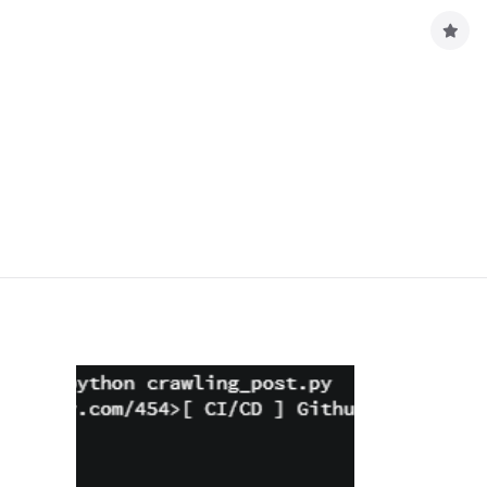
구
독
하
기