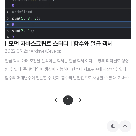
[ 모던 자바스크립트 스터디 ] 함수와 일급 객체
2022.09.25
·
Archive/Develop
일급 객체 아래 조건을 만족하는 객체는 일급 객체 이다. 무명의 리터럴로 생성
할 수 있다. 즉, 런타임에 생성이 가능하다 변수나 자료구조에 저장할 수 있다.
함수의 매개변수에 전달할 수 있다. 함수의 반환값으로 사용할 수 있다. 자바스
크립트의 함수는 위 조건을 다 만족하기때문에 일급 객체이다. 함수 객체의 프
로퍼티 함수는 객체이기에 함수도 프로퍼티를 가질 수 있다. arguments, calle
1
r, length, name, prototype 프로퍼티는 모두 함수 객체의 데이터 프로퍼티
다. 하지만 __proto__ 는 접근자 프로퍼티고ㅡ 함수 객체 고유의 프로퍼티
가 아닌 Object.prototype 객체의 프로퍼티를 상속받은 것이다. Object.prot
otype 객체의 프로퍼티는 모든 객체가 상속받아..
테
상
마
단