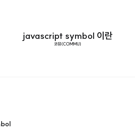
javascript symbol 이란
코뮤(COMMU)
bol