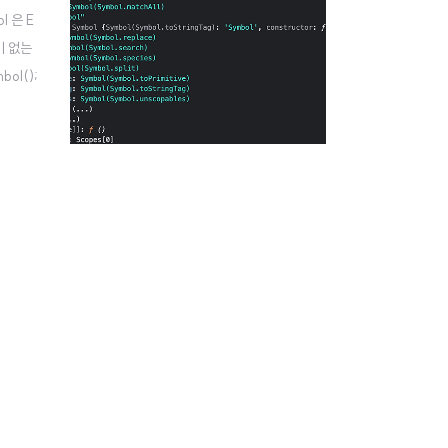
l 은 E
이 없는
ol();
() 생