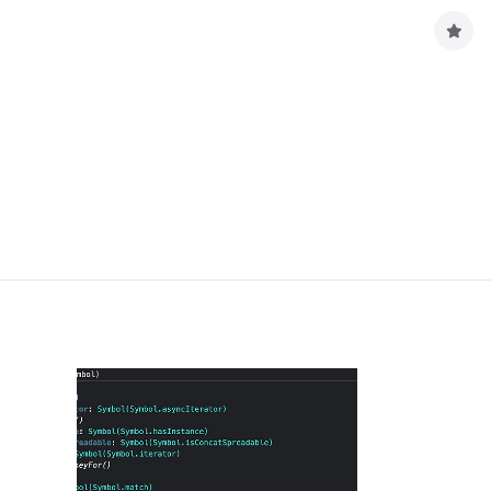
구
독
하
기