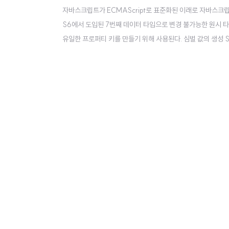
자바스크립트가 ECMAScript로 표준화된 이래로 자바스크립트는 6개
S6에서 도입된 7번째 데이터 타입으로 변경 불가능한 원시 타
유일한 프로퍼티 키를 만들기 위해 사용된다. 심벌 값의 생성 Symb
console.log(typeof mySymbol); // symbol // 
성자 함수로 객..