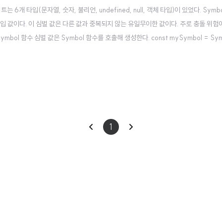
 타입(문자열, 숫자, 불리언, undefined, null, 객체 타입)이 있었다. Symbo
입 값이다. 이 심벌 값은 다른 값과 중복되지 않는 유일무이한 값이다. 주로 충돌 위험
ol 함수 심벌 값은 Symbol 함수를 호출해 생성한다. const mySymbol = Symb
심벌 값은 외부로 노출되지않기때문에 확인할 수 없음 console.log(mySymbol); // Symbol
이
다
1
전
음