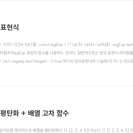
 표현식
-1234-567팔'; const regExp = /^\d{3}-\d{4}-\d{4}$/; regExp.test(
식 리터럴과 RegExp 생성자 함수를 사용하는 것이다. 일반적으로는 정규 표현식 리터럴
regexp = /is/i; regexp.test(target); -> true 여기서 정규표현식의 /(슬래시) 뒤 i 는 
문자열에 대해 정규표현식 regexp 패턴을 검색하여 매칭 결..
 평탄화 + 배열 고차 함수
으로 배열을 평탄화한다. [1, [2, 3, 4, 5]].flat(); // [1, 2, 3, 4, 5] [1,