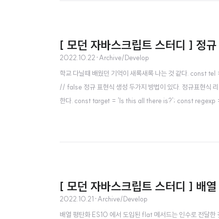
[ 모던 자바스크립트 스터디 ] 정규
2022.10.22
·
Archive/Develop
학교 다닐때 배웠던 기억이 새록새록 나는 것 같다. const tel = '010
// false 정규 표현식 생성 두가지 방법이 있다. 정규표현
한다. const target = 'Is this all there is?'; const 
구별하지 않고 검색하는 플래그이다. test 메서드는 target 
[ 모던 자바스크립트 스터디 ] 배열
2022.10.21
·
Archive/Develop
배열 평탄화 ES10 에서 도입된 flat 메서드는 인수로 전달한 깊이만큼 재귀적