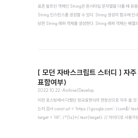
표준 빌트인 객체인 String은 원시타입 문자열을 다룰 때 유용한
String 인스턴스를 생성할 수 있다. String 생성자 함수에 
당한 String 래퍼 객체를 생성한다. String 래퍼 객체는
문자를 프로퍼티 값으로 갖는 유사 배열 객체이면서 이터러블이다. len
tring 객체의 메서드는 언제나..
[ 모던 자바스크립트 스터디 ] 자
표함여부)
2022.10.22
·
Archive/Develop
이전 포스팅에서 다뤘던 정규표현식의 연장선으로 자주 쓸 것 같은 표현식들 
는지 검사 const url = 'https://google.com'; /com$/
target = 'HI!'; /^[\s]+/.test(target); // 아이디