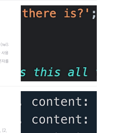
tel);
을 사용
대소문자를
 [2,