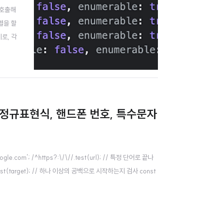
 호출해
자열을 할
로, 각
메서드 S
 정규표현식, 핸드폰 번호, 특수문자
'; /^https?:\/\//.test(url); // 특정 단어로 끝나
$/.test(target); // 하나 이상의 공백으로 시작하는지 검사 const