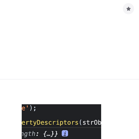
구
독
하
기