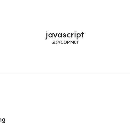
javascript
코뮤(COMMU)
ng