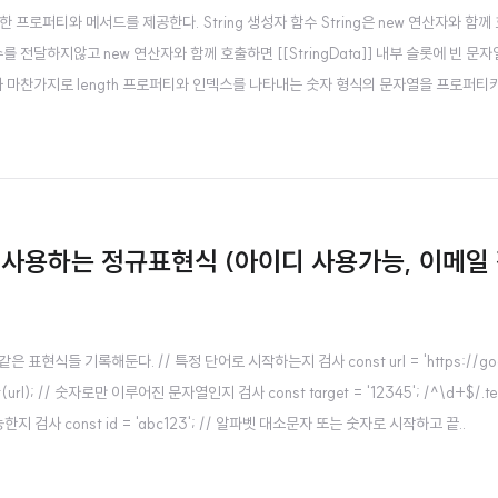
 프로퍼티와 메서드를 제공한다. String 생성자 함수 String은 new 연산자와 함께
인수를 전달하지않고 new 연산자와 함께 호출하면 [[StringData]] 내부 슬롯에 빈 문
 배열과 마찬가지로 length 프로퍼티와 인덱스를 나타내는 숫자 형식의 문자열을 프로퍼티키
gth 프로퍼티 문자열의 문자 개수를 반환한다. 'Hello'.length; // 5 String 
주 사용하는 정규표현식 (아이디 사용가능, 이메일
기록해둔다. // 특정 단어로 시작하는지 검사 const url = 'https://google.com
.test(url); // 숫자로만 이루어진 문자열인지 검사 const target = '12345'; /^\d+
로 사용가능한지 검사 const id = 'abc123'; // 알파벳 대소문자 또는 숫자로 시작하고 끝..