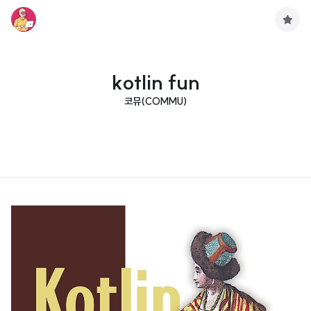
구
독
하
기
kotlin fun
코뮤(COMMU)