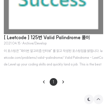
[ Leetcode ] 125번 Valid Palindrome 풀이
2021.04.15
·
Archive/Develop
이 포스팅은 "파이썬 알고리즘 인터뷰" 를 읽고 작성된 포스팅임을 밝힙니다. le
etcode.com/problems/valid-palindrome/ Valid Palindrome - LeetCo
de Level up your coding skills and quickly land a job. This is the best
place to expand your knowledge and get prepared for your next inter
view. leetcode.com 펠린드롬이란? 앞뒤가 같은 단어나 문장을 말하는 것으
1
로, "수박은 박수" 나 "다시 합창합시다" 와 같은 것을 말한다. 해당 문제는 대소
문자를 구분하지 않은 영문자와 숫자를 대상으로 펠린드롬인지 아닌지에 대한
여부를 판단하는 문제이다. ..
테
상
마
단