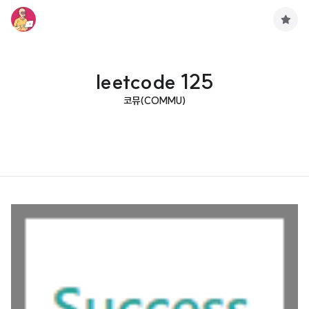
구
독
하
기
leetcode 125
코뮤(COMMU)