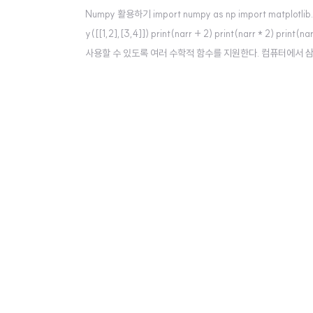
Numpy 활용하기 import numpy as np import matplotli
y([[1,2],[3,4]]) print(narr + 2) print(narr * 
사용할 수 있도록 여러 수학적 함수를 지원한다. 컴퓨터에서 
된다. 삼각 함수는 cos,sin,tan 으로 이루어진다. 입력값은 일반