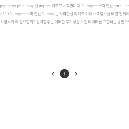
b.pyplot as plt numpy 를 import 해주고 시작합니다. Numpy - 숫자 연산 narr = np
2) print(narr / 2) Numpy - 수학 연산 Numpy 는 사칙연산 외에도 여러 수학함수를 배열 전체
삼각함수가 왜 필요할까? 삼각함수는 어떠한 주기성을 가진 데이터를 표현하는 방법으
적인 360도 수치가 아닌 파이(π = 3.14... ) 를 기준으로 표현한다. ..
이
다
1
전
음