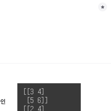
구
독
하
기
사인