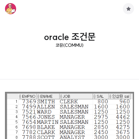
구
독
하
기
oracle 조건문
코뮤(COMMU)