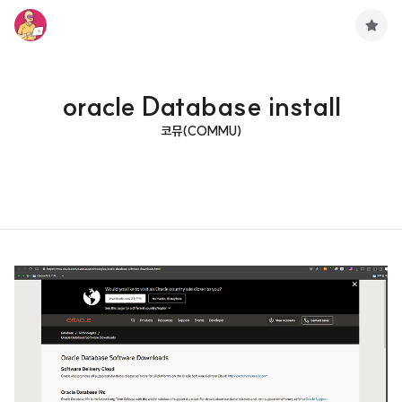
구
독
하
기
oracle Database install
코뮤(COMMU)