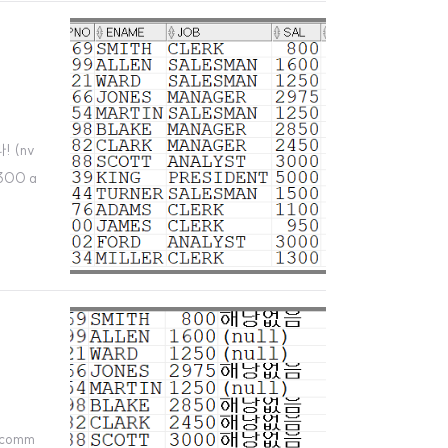
! (nv
=300 a
 comm