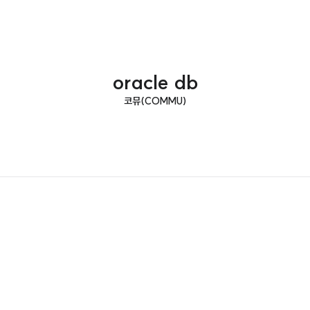
oracle db
코뮤(COMMU)