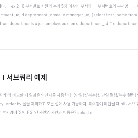
--ex 2-1) 부서별로 사원의 수가 5명 이상인 부서의 -- 부서번호와 부서명 -- ,
nt_id, d.department_name, d.manager_id, (select first_name from
from departments d join employees e on d.department_id = e.departmen
ager_id having count..
y) | 서브쿼리 예제
=메인쿼리)와 비교할 때 알맞은 연산자를 사용한다. (단일행/복수행, 단일 컬럼/복수 컬럼)
p by, order by 절을 제외하고 모든 절에 사용 가능하다. 복수행이 리턴될 때 all : 서브
 부서명이 'SALES' 인 사원의 사번과 이름은? select e..