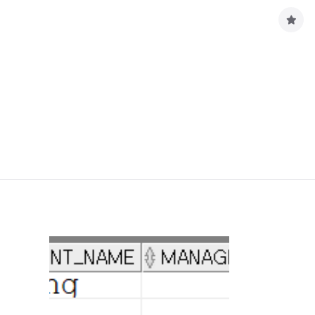
구
독
하
기