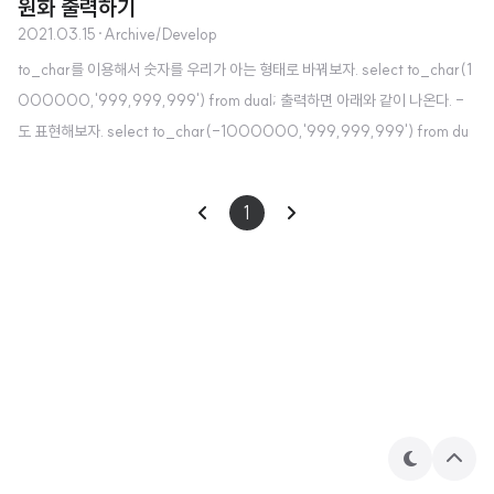
원화 출력하기
2021.03.15
·
Archive/Develop
to_char를 이용해서 숫자를 우리가 아는 형태로 바꿔보자. select to_char(1
000000,'999,999,999') from dual; 출력하면 아래와 같이 나온다. -
도 표현해보자. select to_char(-1000000,'999,999,999') from du
al; select to_char(-1000000,'999,999,999s') from dual; 첫번째
는 -1,000,000 가 출력되고, 두번째는 1,000,000- 가 출력된다. s 는
1
부호를 나타낸다. 원화 표시도 할 수 있다. 영문자 l 을 이용하면 된다. select to
_char(1000000,'999,999,999l') from dual; select to_char(trunc
(1000000.85,1),'999,9..
테
상
마
단