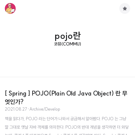
구
독
하
기
pojo란
코뮤(COMMU)
[ Spring ] POJO(Plain Old Java Object) 란 무
엇인가?
2021.08.27
·
Archive/Develop
책을 읽다가, POJO 라는 단어가 나와서 궁금해서 알아봤다. POJO 는 그냥
말 그대로 옛날 자바 객체를 의미한다. POJO의 반대 개념을 생각하면 더 와닿