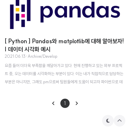
[ Python ] Pandas와 matplotlib에 대해 알아보자!
| 데이터 시각화 예시
2021.06.13
·
Archive/Develop
요즘 들어 더더욱 부족함을 깨달아가고 있다. 현재 진행하고 있는 외부 프로젝
트 중, 오는 데이터를 시각화하는 부분이 있다. 이는 내가 직접적으로 담당하는
부분은 아니지만, 그래도 pm으로써 팀원들에게 도움이 되고자 파이썬으로 데
이터분석하는 강의를 듣고 있다. https://spartacodingclub.kr/?f_name
=%ED%99%8D%EC%9D%80%EB%B9%84&f_uid=60b098
1
aa70989fbd53bcdc87 스파르타코딩클럽 5주 완성! 코딩을 전혀 모르는
비개발자 대상의 웹개발 강의 spartacodingclub.kr [링크를 누르고 강의를 결
제하면 즉시 5만원 할인이 되는 링크입니다. 저도 5만원 받습니다 >_0] 스파
테
상
마
단